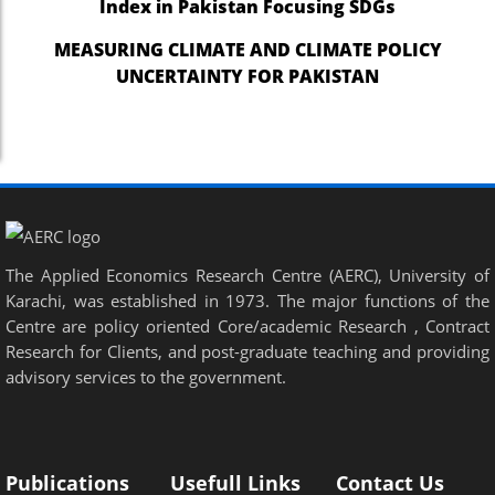
Index in Pakistan Focusing SDGs
nel
MEASURING CLIMATE AND CLIMATE POLICY
nel
UNCERTAINTY FOR PAKISTAN
nel
nel
nel
nel
The Applied Economics Research Centre (AERC), University of
nel
Karachi, was established in 1973. The major functions of the
nel
Centre are policy oriented Core/academic Research , Contract
Research for Clients, and post-graduate teaching and providing
ın al
advisory services to the government.
ın al
nel
Publications
Usefull Links
Contact Us
nel