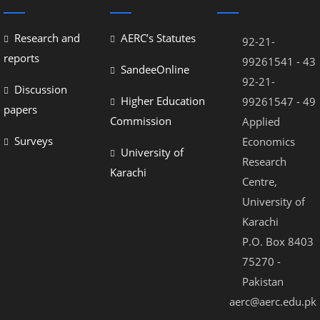
nel
Research and
AERC’s Statutes
92-21-
nel
reports
99261541 - 43
SandeeOnline
nel
92-21-
Discussion
Higher Education
99261547 - 49
nel
papers
Commission
Applied
nel
Surveys
Economics
University of
nel
Research
Karachi
Centre,
nel
University of
nel
Karachi
P.O. Box 8403
nel
75270 -
nel
Pakistan
nel
aerc@aerc.edu.pk