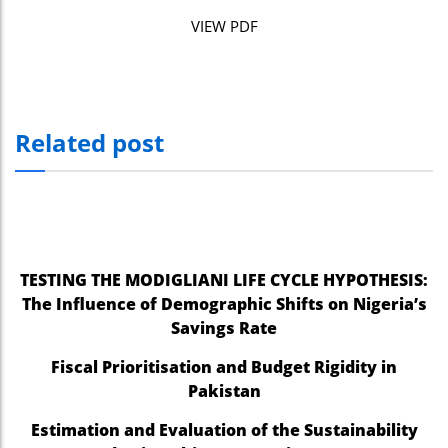
nel
VIEW PDF
nel
nel
nel
Related post
nel
nel
iş
TESTING THE MODIGLIANI LIFE CYCLE HYPOTHESIS:
nel
The Influence of Demographic Shifts on Nigeria’s
nel
Savings Rate
nel
Fiscal Prioritisation and Budget Rigidity in
Pakistan
nel
Estimation and Evaluation of the Sustainability
nel