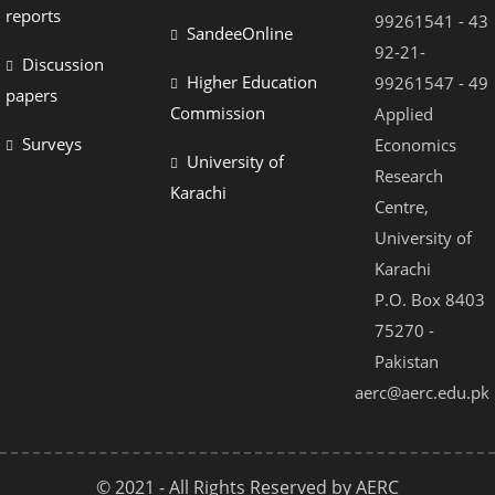
nel
reports
99261541 - 43
SandeeOnline
nel
92-21-
Discussion
Higher Education
99261547 - 49
nel
papers
Commission
Applied
nel
Surveys
Economics
University of
nel
Research
Karachi
Centre,
nel
University of
nel
Karachi
nel
P.O. Box 8403
75270 -
nel
Pakistan
nel
aerc@aerc.edu.pk
© 2021 - All Rights Reserved by AERC