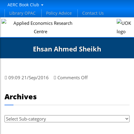
nel
AERC Book Club
Library OPAC
Policy Advice
Contact Us
nel
etleri
Ehsan Ahmed Sheikh
on
09:09 21/Sep/2016
Comments Off
Ehsan
Ahmed
nel
Archives
Sheikh
nel
nel
nel