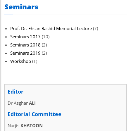
Seminars
nel
nel
nel
Prof. Dr. Ehsan Rashid Memorial Lecture
(7)
Seminars 2017
(10)
nel
Seminars 2018
(2)
nel
Seminars 2019
(2)
nel
Workshop
(1)
iş
nel
Editor
nel
Dr Asghar
ALI
nel
Editorial Committee
nel
Narjis
KHATOON
nel