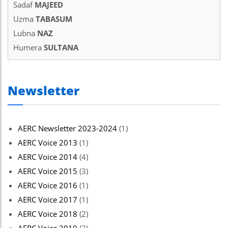
Sadaf
MAJEED
nel
Uzma
TABASUM
nel
Lubna
NAZ
Humera
SULTANA
nel
nel
Newsletter
nel
nel
AERC Newsletter 2023-2024
(1)
nel
AERC Voice 2013
(1)
nel
AERC Voice 2014
(4)
ın al
AERC Voice 2015
(3)
AERC Voice 2016
(1)
ın al
AERC Voice 2017
(1)
nel
AERC Voice 2018
(2)
nel