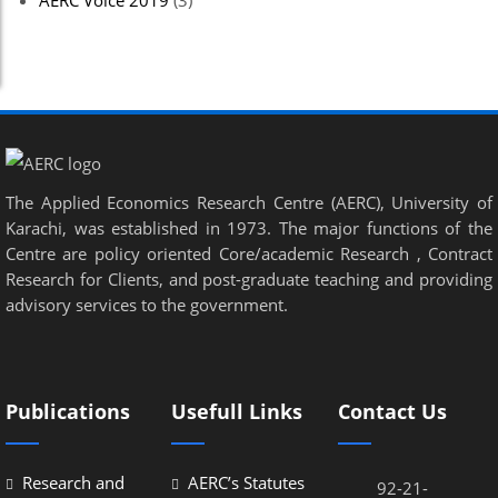
AERC Voice 2019
(3)
nel
nel
nel
nel
The Applied Economics Research Centre (AERC), University of
nel
Karachi, was established in 1973. The major functions of the
nel
Centre are policy oriented Core/academic Research , Contract
Research for Clients, and post-graduate teaching and providing
nel
advisory services to the government.
nel
nel
Publications
Usefull Links
Contact Us
nel
nel
Research and
AERC’s Statutes
92-21-